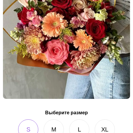
Выберите размер
S
M
L
XL