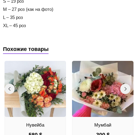
S – 19 роз
M – 27 роз (как на фото)
L – 35 роз
XL – 45 роз
Похожие товары
Нувейба
Мумбай
580
$
300
$